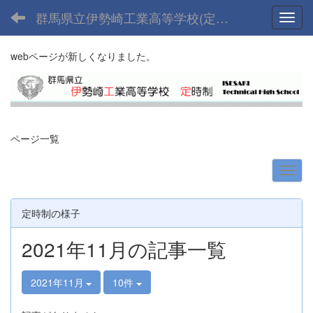
群馬県立伊勢崎工業高等学校(定時制課程)
Toggl
webページが新しくなりました。
ページ一覧
定時制の様子
2021年11月の記事一覧
2021年11月
10件