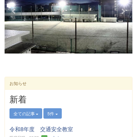
u
s
お知らせ
新着
全ての記事
5件
令和8年度 交通安全教室