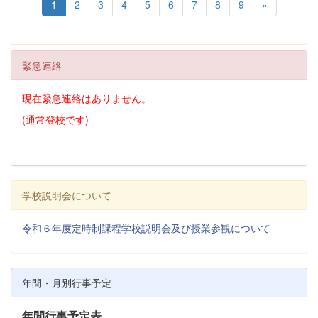
1
2
3
4
5
6
7
8
9
»
緊急連絡
現在緊急連絡はありません。
(通常登校です)
学校説明会について
令和６年度定時制課程学校説明会及び授業参観について
年間・月別行事予定
年間行事予定表