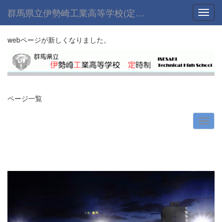
群馬県立伊勢崎工業高等学校(定時制課程)
Toggl
webページが新しくなりました。
ページ一覧
p
n
r
e
e
x
v
t
i
o