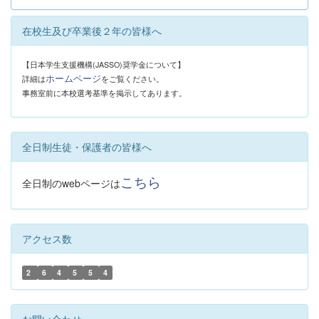
在校生及び卒業後２年の皆様へ
【日本学生支援機構(JASSO)奨学金について】
ホームページ
詳細は
をご覧ください。
事務室前に本校選考基準を掲示してあります。
全日制生徒・保護者の皆様へ
こちら
全日制のwebページは
アクセス数
2
6
4
5
5
4