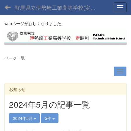
群馬県立伊勢崎工業高等学校(定時制課程)
Toggl
webページが新しくなりました。
ページ一覧
お知らせ
2024年5月の記事一覧
2024年5月
5件