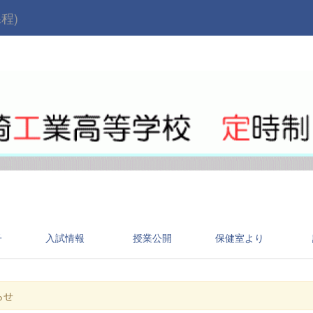
程)
子
入試情報
授業公開
保健室より
らせ