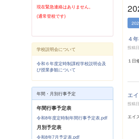
2
現在緊急連絡はありません。
(通常登校です)
20
４年
投稿日時
学校説明会について
１日
令和６年度定時制課程学校説明会及
び授業参観について
年間・月別行事予定
エイ
投稿日時
年間行事予定表
エイ
令和8年度定時制年間行事予定表.pdf
月別予定表
令和8年7月予定表.pdf