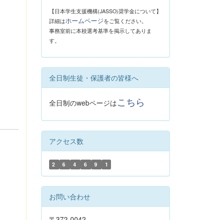
【日本学生支援機構(JASSO)奨学金について】
ホームページ
詳細は
をご覧ください。
事務室前に本校選考基準を掲示してありま
す。
全日制生徒・保護者の皆様へ
こちら
全日制のwebページは
アクセス数
2
6
4
6
9
1
お問い合わせ
〒372-0042