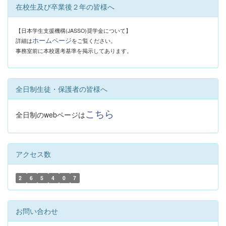
在校生及び卒業後２年の皆様へ
【日本学生支援機構(JASSO)奨学金について】
ホームページ
詳細は
をご覧ください。
事務室前に本校選考基準を掲示してあります。
全日制生徒・保護者の皆様へ
こちら
全日制のwebページは
アクセス数
2
6
5
4
0
7
お問い合わせ