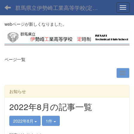
群馬県立伊勢崎工業高等学校(定時制課程)
Toggl
webページが新しくなりました。
ページ一覧
お知らせ
2022年8月の記事一覧
2022年8月
1件