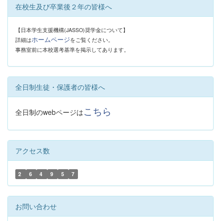
在校生及び卒業後２年の皆様へ
【日本学生支援機構(JASSO)奨学金について】
ホームページ
詳細は
をご覧ください。
事務室前に本校選考基準を掲示してあります。
全日制生徒・保護者の皆様へ
こちら
全日制のwebページは
アクセス数
2
6
4
9
5
7
お問い合わせ