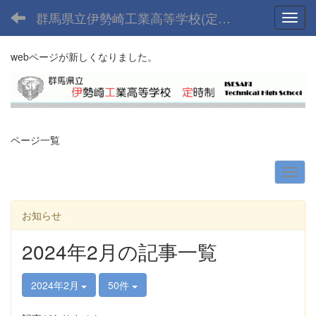
群馬県立伊勢崎工業高等学校(定時制課程)
Toggl
webページが新しくなりました。
ページ一覧
お知らせ
2024年2月の記事一覧
2024年2月
50件