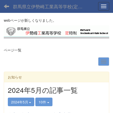
群馬県立伊勢崎工業高等学校(定時制課程)
Toggl
webページが新しくなりました。
ページ一覧
お知らせ
2024年5月の記事一覧
2024年5月
10件