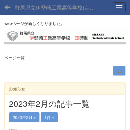
群馬県立伊勢崎工業高等学校(定時制課程)
Toggl
webページが新しくなりました。
ページ一覧
お知らせ
2023年2月の記事一覧
2023年2月
1件