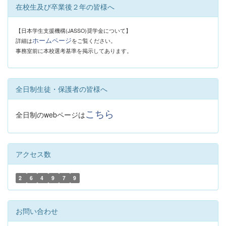
在校生及び卒業後２年の皆様へ
【日本学生支援機構(JASSO)奨学金について】
ホームページ
詳細は
をご覧ください。
事務室前に本校選考基準を掲示してあります。
全日制生徒・保護者の皆様へ
こちら
全日制のwebページは
アクセス数
2
6
4
9
7
9
お問い合わせ