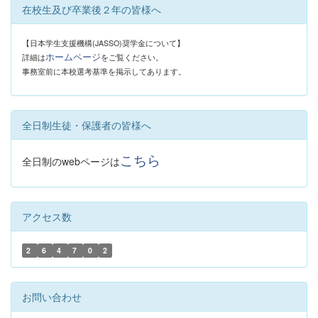
在校生及び卒業後２年の皆様へ
【日本学生支援機構(JASSO)奨学金について】
ホームページ
詳細は
をご覧ください。
事務室前に本校選考基準を掲示してあります。
全日制生徒・保護者の皆様へ
こちら
全日制のwebページは
アクセス数
2
6
4
7
0
2
お問い合わせ