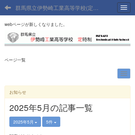
群馬県立伊勢崎工業高等学校(定時制課程)
Toggl
webページが新しくなりました。
ページ一覧
お知らせ
2025年5月の記事一覧
2025年5月
5件