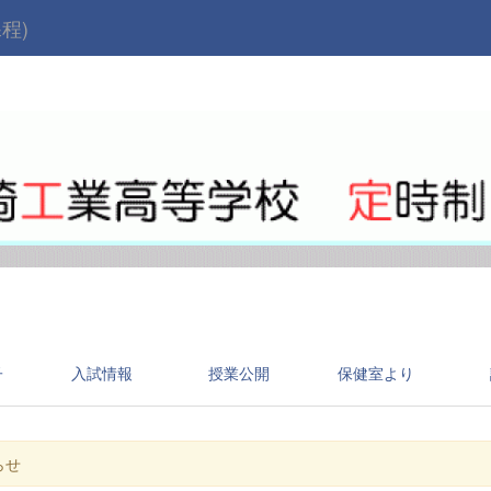
程)
子
入試情報
授業公開
保健室より
らせ