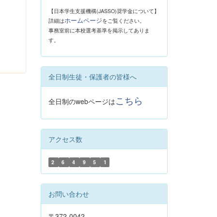
【日本学生支援機構(JASSO)奨学金について】
ホームページ
詳細は
をご覧ください。
事務室前に本校選考基準を掲示してありま
す。
全日制生徒・保護者の皆様へ
こちら
全日制のwebページは
アクセス数
2
6
4
9
5
1
お問い合わせ
〒372-0042