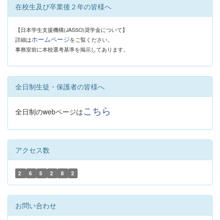
在校生及び卒業後２年の皆様へ
【日本学生支援機構(JASSO)奨学金について】
ホームページ
詳細は
をご覧ください。
事務室前に本校選考基準を掲示してあります。
全日制生徒・保護者の皆様へ
こちら
全日制のwebページは
アクセス数
2
6
5
2
8
2
お問い合わせ